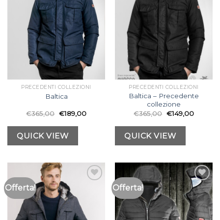
desideri
desideri
PRECEDENTI COLLEZIONI
PRECEDENTI COLLEZIONI
Baltica – Precedente
Baltica
collezione
€
365,00
€
189,00
€
365,00
€
149,00
QUICK VIEW
QUICK VIEW
Offerta!
Offerta!
Aggiungi
Aggiungi
alla lista
alla lista
dei
dei
desideri
desideri