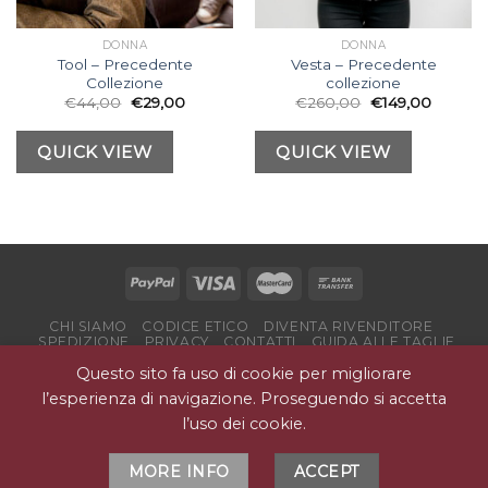
DONNA
DONNA
Tool – Precedente
Vesta – Precedente
Collezione
collezione
€
44,00
€
29,00
€
260,00
€
149,00
QUICK VIEW
QUICK VIEW
CHI SIAMO
CODICE ETICO
DIVENTA RIVENDITORE
SPEDIZIONE
PRIVACY
CONTATTI
GUIDA ALLE TAGLIE
Copyright ©
Quagga - Unique Europe licenziatario marchio Quagga
Questo sito fa uso di cookie per migliorare
l’esperienza di navigazione. Proseguendo si accetta
l’uso dei cookie.
MORE INFO
ACCEPT