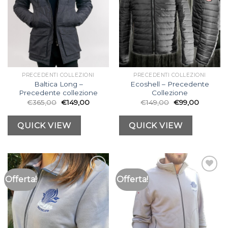
PRECEDENTI COLLEZIONI
PRECEDENTI COLLEZIONI
Baltica Long –
Ecoshell – Precedente
Precedente collezione
Collezione
€
365,00
€
149,00
€
149,00
€
99,00
QUICK VIEW
QUICK VIEW
Offerta!
Offerta!
Aggiungi
Aggiungi
alla lista
alla lista
dei
dei
desideri
desideri