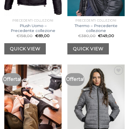
PRECEDENTI COLLEZIONI
PRECEDENTI COLLEZIONI
Plush Uomo –
Thermo – Precedente
Precedente collezione
collezione
€
158,00
€
69,00
€
380,00
€
149,00
QUICK VIEW
QUICK VIEW
Offerta!
Offerta!
Aggiungi
Aggiungi
alla lista
alla lista
dei
dei
desideri
desideri