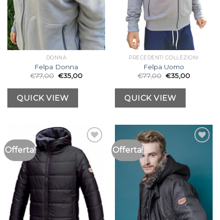
DONNA
PRECEDENTI COLLEZIONI
Felpa Donna
Felpa Uomo
€
77,00
€
35,00
€
77,00
€
35,00
QUICK VIEW
QUICK VIEW
Offerta!
Offerta!
Aggiungi
Aggiungi
alla lista
alla lista
dei
dei
desideri
desideri