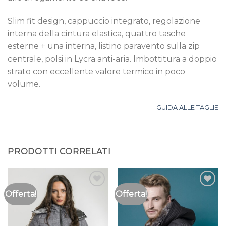
Slim fit design, cappuccio integrato, regolazione
interna della cintura elastica, quattro tasche
esterne + una interna, listino paravento sulla zip
centrale, polsi in Lycra anti-aria. Imbottitura a doppio
strato con eccellente valore termico in poco
volume.
GUIDA ALLE TAGLIE
PRODOTTI CORRELATI
Offerta!
Offerta!
Aggiungi
Aggiungi
alla lista
alla lista
dei
dei
desideri
desideri