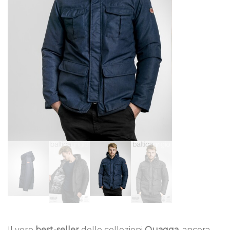
Il vero
best-seller
delle collezioni
Quagga
, ancora