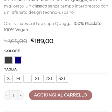
migliorato; un
classico
senza tempo interpretato con
un raffinato design techno-urbano.
Ordina adesso il tuo capo Quagga,
100% Riciclato,
100% Vegan.
365,00
189,00
€
€
COLORE
TAGLIA
S
M
L
XL
2XL
3XL
Baltica quantità
AGGIUNGI AL CARRELLO