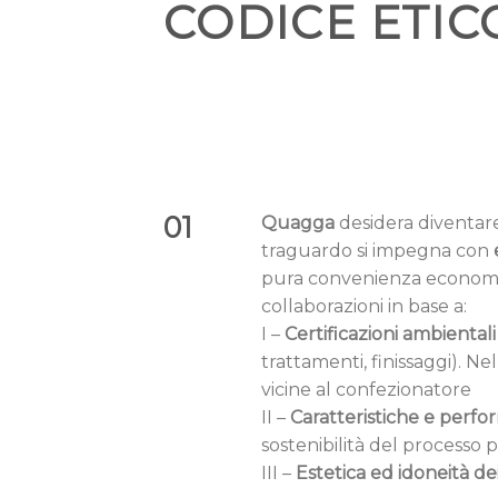
CODICE ETIC
01
Quagga
desidera diventa
traguardo si impegna con
pura convenienza economica 
collaborazioni in base a:
I –
Certificazioni ambientali
trattamenti, finissaggi). 
vicine al confezionatore
II –
Caratteristiche e perfo
sostenibilità del processo 
III –
Estetica ed idoneità dei