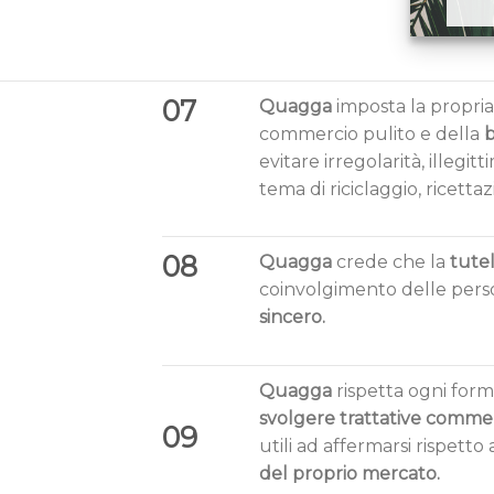
07
Quagga
imposta la propri
commercio pulito e della
b
evitare irregolarità, illegi
tema di riciclaggio, ricett
08
Quagga
crede che la
tutel
coinvolgimento delle pers
sincero.
Quagga
rispetta ogni form
svolgere trattative commerc
09
utili ad affermarsi rispetto
del proprio mercato.