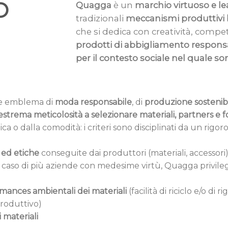
O
Quagga
è un
marchio virtuoso e le
tradizionali
meccanismi produttivi b
che si dedica con creatività, compe
prodotti di abbigliamento responsab
per il contesto sociale nel quale son
re emblema di
moda responsabile
, di
produzione sostenib
estrema meticolosità a selezionare materiali, partners e fo
o dalla comodità: i criteri sono disciplinati da un rigoro
 ed etiche
conseguite dai produttori (materiali, accessori) e 
Nel caso di più aziende con medesime virtù, Quagga privi
rmances ambientali dei materiali
(facilità di riciclo e/o di 
produttivo)
 materiali