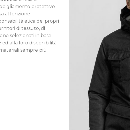
abbigliamento protettivo
osa attenzione
ponsabilità etica dei propri
rnitori di tessuto, di
ono selezionati in base
 ed alla loro disponibilità
 materiali sempre più