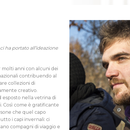
i ha portato all’ideazione
 molti anni con alcuni dei
nazionali contribuendo al
re collezioni di
amente creativo.
 esposto nella vetrina di
. Così come è gratificante
ersone che quel capo
to i capi invernali: ci
tano compagni di viaggio e