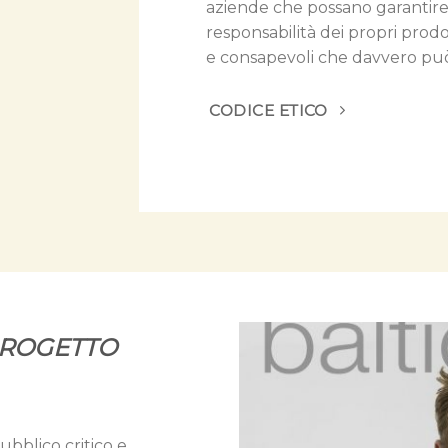
aziende che possano garantire l’e
responsabilità dei propri prodot
e consapevoli che davvero p
CODICE ETICO
PROGETTO
bblico critico e