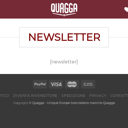
NEWSLETTER
[newsletter]
ETICO
DIVENTA RIVENDITORE
SPEDIZIONE
PRIVACY
CONTATT
Copyright ©
Quagga - Unique Europe licenziatario marchio Quagga